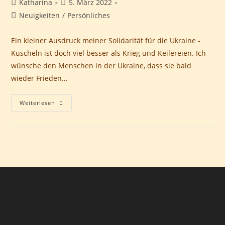
Beitrags-
Beitrag
Katharina
5. März 2022
Autor:
veröffentlicht:
Beitrags-
Neuigkeiten
/
Persönliches
Kategorie:
Ein kleiner Ausdruck meiner Solidarität für die Ukraine -
Kuscheln ist doch viel besser als Krieg und Keilereien. Ich
wünsche den Menschen in der Ukraine, dass sie bald
wieder Frieden…
Kuscheln
Weiterlesen
Für
Den
Frieden
–
März
2022