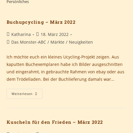
Persönliches
Buchupcycling – März 2022
Beitrags-
Beitrag
Katharina
18. März 2022
Autor:
veröffentlicht:
Beitrags-
Das Monster-ABC
/
Märkte
/
Neuigkeiten
Kategorie:
Ich möchte euch ein kleines Ucycling-Projekt zeigen. Aus
kaputten Buchexemplaren habe ich Bilder ausgeschnitten
und eingerahmt, in gebrauchte Rahmen von ebay oder aus
dem Trödelladen. Bei der Buchlieferung damals war…
Buchupcycling
Weiterlesen
–
März
2022
Kuscheln für den Frieden – März 2022