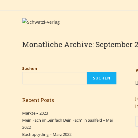
Zum
Inhalt
springen
Monatliche Archive: September 
Suchen
W
SUCHEN
B
A
J
Recent Posts
i
Märkte – 2023
Mein Fach im „einfach Dein Fach“ in Saalfeld – Mai
2022
Buchupcycling – März 2022