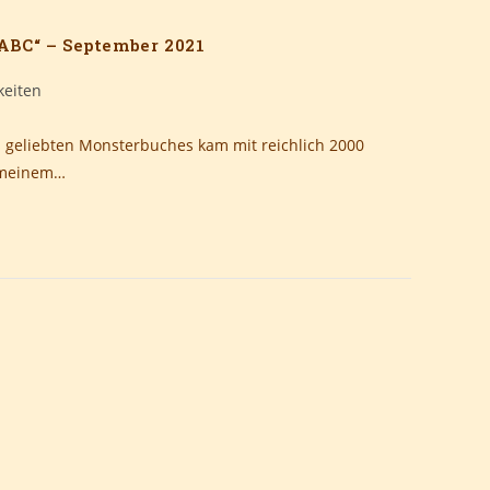
ABC“ – September 2021
keiten
s geliebten Monsterbuches kam mit reichlich 2000
n meinem…