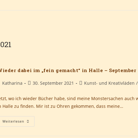
2021
ieder dabei im „fein gemacht“ in Halle – September
eitrags-
Beitrag
Beitrags-
Katharina
30. September 2021
Kunst- und Kreativläden
/
utor:
veröffentlicht:
Kategorie:
etzt, wo ich wieder Bücher habe, sind meine Monstersachen auch w
n Halle zu finden. Mir ist zu Ohren gekommen, dass meine…
Wieder
Weiterlesen
Dabei
Im
„fein