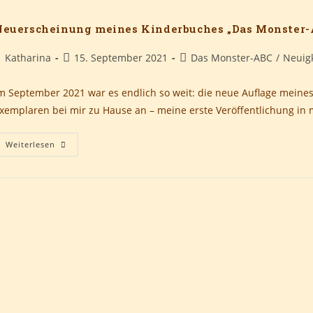
Gemacht“
In
Halle
Neuerscheinung meines Kinderbuches „Das Monster-
–
September
2021
eitrags-
Beitrag
Beitrags-
Katharina
15. September 2021
Das Monster-ABC
/
Neuig
utor:
veröffentlicht:
Kategorie:
m September 2021 war es endlich so weit: die neue Auflage meine
xemplaren bei mir zu Hause an – meine erste Veröffentlichung i
Neuerscheinung
Weiterlesen
Meines
Kinderbuches
„Das
Monster-
ABC“
–
September
2021